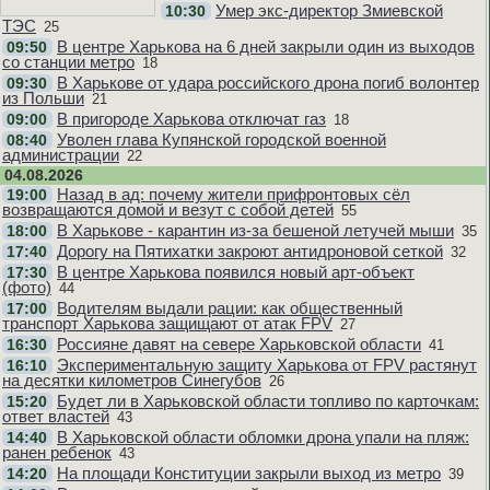
Умер экс-директор Змиевской
10:30
ТЭС
25
В центре Харькова на 6 дней закрыли один из выходов
09:50
со станции метро
18
В Харькове от удара российского дрона погиб волонтер
09:30
из Польши
21
В пригороде Харькова отключат газ
09:00
18
Уволен глава Купянской городской военной
08:40
администрации
22
04.08.2026
Назад в ад: почему жители прифронтовых сёл
19:00
возвращаются домой и везут с собой детей
55
В Харькове - карантин из-за бешеной летучей мыши
18:00
35
Дорогу на Пятихатки закроют антидроновой сеткой
17:40
32
В центре Харькова появился новый арт-объект
17:30
(фото)
44
Водителям выдали рации: как общественный
17:00
транспорт Харькова защищают от атак FPV
27
Россияне давят на севере Харьковской области
16:30
41
Экспериментальную защиту Харькова от FPV растянут
16:10
на десятки километров Синегубов
26
Будет ли в Харьковской области топливо по карточкам:
15:20
ответ властей
43
В Харьковской области обломки дрона упали на пляж:
14:40
ранен ребенок
43
На площади Конституции закрыли выход из метро
14:20
39