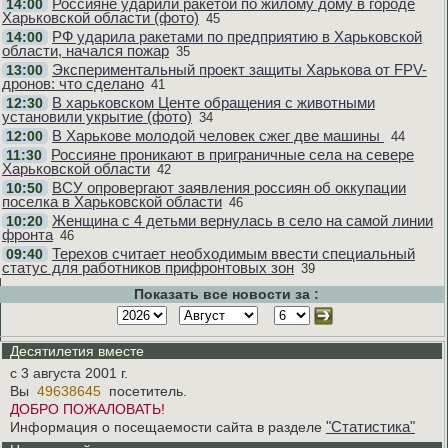
Россияне ударили ракетой по жилому дому в городе
14:00
Харьковской области (фото)
45
РФ ударила ракетами по предприятию в Харьковской
14:00
области, начался пожар
35
Экспериментальный проект защиты Харькова от FPV-
13:00
дронов: что сделано
41
В харьковском Центе обращения с животными
12:30
установили укрытие (фото)
34
В Харькове молодой человек сжег две машины
12:00
44
Россияне проникают в приграничные села на севере
11:30
Харьковской области
42
ВСУ опровергают заявления россиян об оккупации
10:50
поселка в Харьковской области
46
Женщина с 4 детьми вернулась в село на самой линии
10:20
фронта
46
Терехов считает необходимым ввести специальный
09:40
статус для работников прифронтовых зон
39
Показать все новости за :
Десятилетия вместе
с 3 августа 2001 г.
Вы
49638645
посетитель.
ДОБРО ПОЖАЛОВАТЬ!
"Статистика"
Информация о посещаемости сайта в разделе