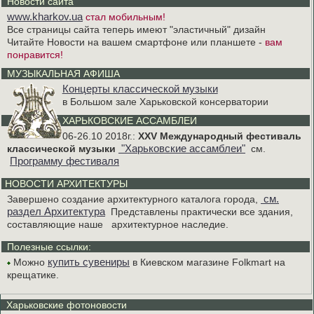
Новости сайта
www.kharkov.ua
стал мобильным!
Все страницы сайта теперь имеют "эластичный" дизайн
Читайте Новости на вашем смартфоне или планшете -
вам
понравится!
МУЗЫКАЛЬНАЯ АФИША
Концерты классической музыки
в Большом зале Харьковской консерватории
ХАРЬКОВСКИЕ АССАМБЛЕИ
06-26.10 2018г.:
XXV Международный фестиваль
"Харьковские ассамблеи"
классической музыки
см.
Программу фестиваля
НОВОСТИ АРХИТЕКТУРЫ
см.
Завершено создание архитектурного каталога города,
раздел Архитектура
Представлены практически все здания,
составляющие наше
архитектурное наследие.
Полезные ссылки:
купить сувениры
Можно
в Киевском магазине Folkmart на
крещатике.
Харьковские фотоновости