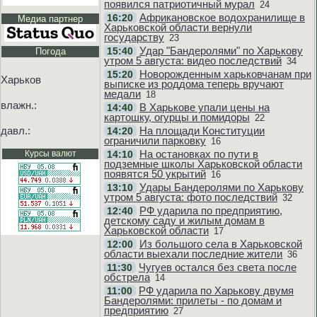
появился патриотичный мурал
24
Африкановское водохранилище в
16:20
Медиа партнер
Харьковской области вернули
государству
23
Удар "Бандеролями" по Харькову
15:40
Погода
утром 5 августа: видео последствий
34
Новорожденным харьковчанам при
15:20
Харьков
выписке из роддома теперь вручают
медали
18
влажн.:
В Харькове упали цены на
14:40
картошку, огурцы и помидоры
22
давл.:
На площади Конституции
14:20
ограничили парковку
16
На остановках по пути в
Курсы валют
14:10
подземные школы Харьковской области
появятся 50 укрытий
16
Удары Бандеролями по Харькову
13:10
утром 5 августа: фото последствий
32
РФ ударила по предприятию,
12:40
детскому саду и жилым домам в
Харьковской области
17
Из большого села в Харьковской
12:00
области выехали последние жители
36
Чугуев остался без света после
11:30
обстрела
14
РФ ударила по Харькову двумя
11:00
Бандеролями: прилеты - по домам и
предприятию
27