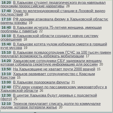
В Харькове студент педагогического вуза навязывал
18:20
прохожим пророссийские нарративы
28
Удар по железнодорожной станции в Лозовой: видео
17:40
последствий
28
РФ дронами атаковала ферму в Харьковской области:
17:10
ранены коровы
19
В Харькове исчезла 75-летняя женщина, имеющая
16:40
проблемы с памятью
22
В Харьковской области создадут новую систему
16:10
оповещения
18
В Харькове котята чудом избежали смерти в горящей
15:40
куче мусора
19
В Харькове псевдосотрудник ГСЧС за 100 тысяч гривен
15:10
предлагал возможность избежать мобилизации
17
Харьковские сотрудники СБУ задержали женщину,
14:20
которая собирала секретную информацию для россиян
20
На Харьковщине не хватает почти 2000 врачей
13:50
15
Харьков развивает сотрудничество с Красным
13:10
Крестом
15
В Харькове подорожали фрукты
13:00
21
FPV-дрон ударил по пассажирскому микроавтобусу в
12:40
Харьковской области
26
В центре Харькова будут деревья с подсветкой
12:30
(фото)
25
Терехов предлагает списать долги по коммуналке
12:10
людям, которое потеряли жилье
20