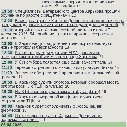
кассетными снарядами двое мирных
жителей погибли
14
Специалисты Ветеранского центра Харькова прошли
13:50
обучение по работе с защитниками
12
Blow-up на трассе Харьков Днепр: как аномальная жара
13:20
разрушает дороги и какие риски это создаёт для водителей
16
Аварийность в Харьковской области за июль и 7
13:10
месяцев 2026: 54 погибших, главные причины скорость и
интервал
10
В Харькове для водителей транспорта действуют
13:00
новые протоколы безопасности
18
Россияне дважды ударили FPV-дронами по
12:30
гражданским автомобилям в пригороде Харькова
21
У Синегубова появится еще один заместитель
12:00
24
Терехов встретился с министром культуры Литвы
11:30
15
Россияне обстреляли 2 предприятия в Балаклейской
11:20
громаде
11
В Харькове судили блогера, который сообщал места
10:50
работы военных ТЦК на улицах
16
На ХТЗ авария с участием автобуса (фото)
10:20
19
В Харькове очередной конфликт с участием
09:50
сотрудников ТЦК
31
Харьков будет сотрудничать с Ассоциацией
09:00
фермеров
18
Из-за жары на трассе Харьков - Днепр могут
08:40
подниматься плиты
21
06.08.2026