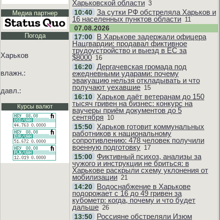
Харьковской области
3
За сутки РФ обстреляла Харьков и
10:40
Медиа партнер
16 населенных пунктов области
11
07.08.2026
Погода
В Харькове задержали офицера
17:00
Нацгвардии: продавал фиктивное
трудоустройство и выезд в ЕС за
Харьков
$8000
16
Дергачевская громада под
16:20
влажн.:
ежедневными ударами: почему
эвакуацию нельзя откладывать и что
получают уехавшие
15
давл.:
Харьков даёт ветеранам до 150
16:10
тысяч гривен на бизнес: конкурс на
Курсы валют
ваучеры приём документов до 5
сентября
10
Харьков готовит коммунальных
15:50
работников к национальному
сопротивлению: 478 человек получили
военную подготовку
17
Фиктивный психоз, анализы за
15:00
чужого и инструкции не бриться: в
Харькове раскрыли схему уклонения от
мобилизации
21
Водоснабжение в Харькове
14:20
подорожает с 16 до 49 гривен за
кубометр: когда, почему и что будет
дальше
26
Россияне обстреляли Изюм
13:50