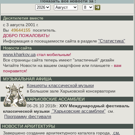
Показать все новости за :
Десятилетия вместе
с 3 августа 2001 г.
Вы
49644155
посетитель.
ДОБРО ПОЖАЛОВАТЬ!
"Статистика"
Информация о посещаемости сайта в разделе
Новости сайта
www.kharkov.ua
стал мобильным!
Все страницы сайта теперь имеют "эластичный" дизайн
Читайте Новости на вашем смартфоне или планшете -
вам
понравится!
МУЗЫКАЛЬНАЯ АФИША
Концерты классической музыки
в Большом зале Харьковской консерватории
ХАРЬКОВСКИЕ АССАМБЛЕИ
06-26.10 2018г.:
XXV Международный фестиваль
"Харьковские ассамблеи"
классической музыки
см.
Программу фестиваля
НОВОСТИ АРХИТЕКТУРЫ
см.
Завершено создание архитектурного каталога города,