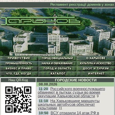
Регламент реєстрації доменів у зонах kh
Наш QR-Код
ГОРОДСКИЕ НОВОСТИ
08.08.2026
Российского военнослужащего
11:20
обвиняют в пытках судьи во время
оккупации Харьковской области
9
На Харьковщине маршруты
11:10
школьных автобусов обеспечат
укрытиями
11
ВСУ отразили 14 атак РФ в
10:50